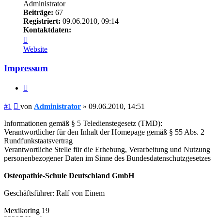
Administrator
Beiträge:
67
Registriert:
09.06.2010, 09:14
Kontaktdaten:
Kontaktdaten
von
Website
Administrator
Impressum
Zitat
Beitrag
#1
von
Administrator
»
09.06.2010, 14:51
Informationen gemäß § 5 Teledienstegesetz (TMD):
Verantwortlicher für den Inhalt der Homepage gemäß § 55 Abs. 2
Rundfunkstaatsvertrag
Verantwortliche Stelle für die Erhebung, Verarbeitung und Nutzung
personenbezogener Daten im Sinne des Bundesdatenschutzgesetzes
Osteopathie-Schule Deutschland GmbH
Geschäftsführer: Ralf von Einem
Mexikoring 19