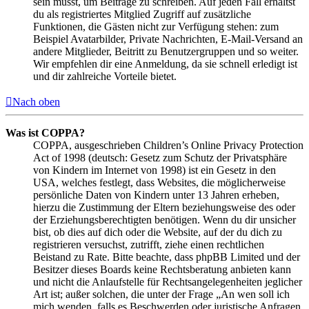
sein musst, um Beiträge zu schreiben. Auf jeden Fall erhältst
du als registriertes Mitglied Zugriff auf zusätzliche
Funktionen, die Gästen nicht zur Verfügung stehen: zum
Beispiel Avatarbilder, Private Nachrichten, E-Mail-Versand an
andere Mitglieder, Beitritt zu Benutzergruppen und so weiter.
Wir empfehlen dir eine Anmeldung, da sie schnell erledigt ist
und dir zahlreiche Vorteile bietet.
Nach oben
Was ist COPPA?
COPPA, ausgeschrieben Children’s Online Privacy Protection
Act of 1998 (deutsch: Gesetz zum Schutz der Privatsphäre
von Kindern im Internet von 1998) ist ein Gesetz in den
USA, welches festlegt, dass Websites, die möglicherweise
persönliche Daten von Kindern unter 13 Jahren erheben,
hierzu die Zustimmung der Eltern beziehungsweise des oder
der Erziehungsberechtigten benötigen. Wenn du dir unsicher
bist, ob dies auf dich oder die Website, auf der du dich zu
registrieren versuchst, zutrifft, ziehe einen rechtlichen
Beistand zu Rate. Bitte beachte, dass phpBB Limited und der
Besitzer dieses Boards keine Rechtsberatung anbieten kann
und nicht die Anlaufstelle für Rechtsangelegenheiten jeglicher
Art ist; außer solchen, die unter der Frage „An wen soll ich
mich wenden, falls es Beschwerden oder juristische Anfragen