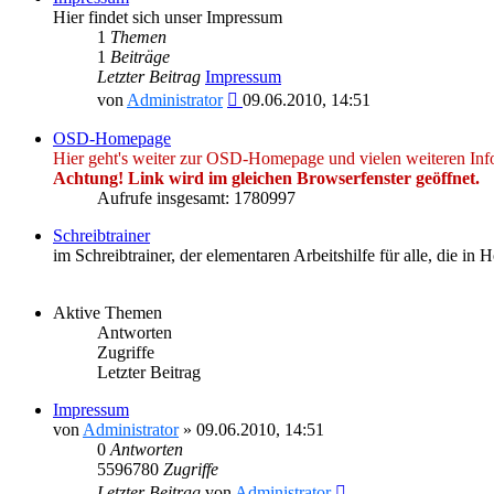
Hier findet sich unser Impressum
1
Themen
1
Beiträge
Letzter Beitrag
Impressum
Neuester
von
Administrator
09.06.2010, 14:51
Beitrag
OSD-Homepage
Hier geht's weiter zur OSD-Homepage und vielen weiteren Inf
Achtung! Link wird im gleichen Browserfenster geöffnet.
Aufrufe insgesamt: 1780997
Schreibtrainer
im Schreibtrainer, der elementaren Arbeitshilfe für alle, die i
Aktive Themen
Antworten
Zugriffe
Letzter Beitrag
Impressum
von
Administrator
»
09.06.2010, 14:51
0
Antworten
5596780
Zugriffe
Letzter Beitrag
von
Administrator