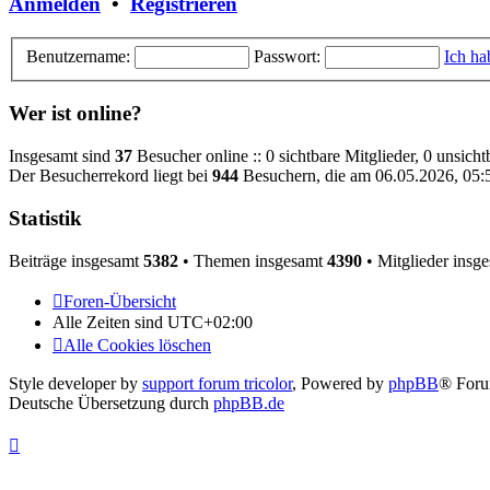
Anmelden
•
Registrieren
Benutzername:
Passwort:
Ich ha
Wer ist online?
Insgesamt sind
37
Besucher online :: 0 sichtbare Mitglieder, 0 unsich
Der Besucherrekord liegt bei
944
Besuchern, die am 06.05.2026, 05:52
Statistik
Beiträge insgesamt
5382
• Themen insgesamt
4390
• Mitglieder insg
Foren-Übersicht
Alle Zeiten sind
UTC+02:00
Alle Cookies löschen
Style developer by
support forum tricolor
,
Powered by
phpBB
® Foru
Deutsche Übersetzung durch
phpBB.de