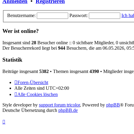
Anmelden
•
Registrieren
Benutzername:
Passwort:
Ich ha
Wer ist online?
Insgesamt sind
28
Besucher online :: 0 sichtbare Mitglieder, 0 unsich
Der Besucherrekord liegt bei
944
Besuchern, die am 06.05.2026, 05:52
Statistik
Beiträge insgesamt
5382
• Themen insgesamt
4390
• Mitglieder insg
Foren-Übersicht
Alle Zeiten sind
UTC+02:00
Alle Cookies löschen
Style developer by
support forum tricolor
,
Powered by
phpBB
® Foru
Deutsche Übersetzung durch
phpBB.de