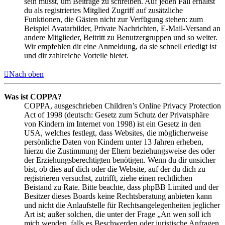
sein musst, um Beiträge zu schreiben. Auf jeden Fall erhältst
du als registriertes Mitglied Zugriff auf zusätzliche
Funktionen, die Gästen nicht zur Verfügung stehen: zum
Beispiel Avatarbilder, Private Nachrichten, E-Mail-Versand an
andere Mitglieder, Beitritt zu Benutzergruppen und so weiter.
Wir empfehlen dir eine Anmeldung, da sie schnell erledigt ist
und dir zahlreiche Vorteile bietet.
Nach oben
Was ist COPPA?
COPPA, ausgeschrieben Children’s Online Privacy Protection
Act of 1998 (deutsch: Gesetz zum Schutz der Privatsphäre
von Kindern im Internet von 1998) ist ein Gesetz in den
USA, welches festlegt, dass Websites, die möglicherweise
persönliche Daten von Kindern unter 13 Jahren erheben,
hierzu die Zustimmung der Eltern beziehungsweise des oder
der Erziehungsberechtigten benötigen. Wenn du dir unsicher
bist, ob dies auf dich oder die Website, auf der du dich zu
registrieren versuchst, zutrifft, ziehe einen rechtlichen
Beistand zu Rate. Bitte beachte, dass phpBB Limited und der
Besitzer dieses Boards keine Rechtsberatung anbieten kann
und nicht die Anlaufstelle für Rechtsangelegenheiten jeglicher
Art ist; außer solchen, die unter der Frage „An wen soll ich
mich wenden, falls es Beschwerden oder juristische Anfragen