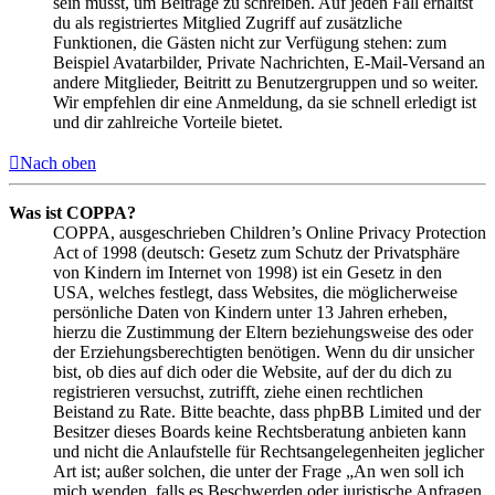
sein musst, um Beiträge zu schreiben. Auf jeden Fall erhältst
du als registriertes Mitglied Zugriff auf zusätzliche
Funktionen, die Gästen nicht zur Verfügung stehen: zum
Beispiel Avatarbilder, Private Nachrichten, E-Mail-Versand an
andere Mitglieder, Beitritt zu Benutzergruppen und so weiter.
Wir empfehlen dir eine Anmeldung, da sie schnell erledigt ist
und dir zahlreiche Vorteile bietet.
Nach oben
Was ist COPPA?
COPPA, ausgeschrieben Children’s Online Privacy Protection
Act of 1998 (deutsch: Gesetz zum Schutz der Privatsphäre
von Kindern im Internet von 1998) ist ein Gesetz in den
USA, welches festlegt, dass Websites, die möglicherweise
persönliche Daten von Kindern unter 13 Jahren erheben,
hierzu die Zustimmung der Eltern beziehungsweise des oder
der Erziehungsberechtigten benötigen. Wenn du dir unsicher
bist, ob dies auf dich oder die Website, auf der du dich zu
registrieren versuchst, zutrifft, ziehe einen rechtlichen
Beistand zu Rate. Bitte beachte, dass phpBB Limited und der
Besitzer dieses Boards keine Rechtsberatung anbieten kann
und nicht die Anlaufstelle für Rechtsangelegenheiten jeglicher
Art ist; außer solchen, die unter der Frage „An wen soll ich
mich wenden, falls es Beschwerden oder juristische Anfragen