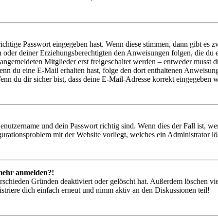
richtige Passwort eingegeben hast. Wenn diese stimmen, dann gibt es
ern oder deiner Erziehungsberechtigten den Anweisungen folgen, die du e
 angemeldeten Mitglieder erst freigeschaltet werden – entweder musst du
. Wenn du eine E-Mail erhalten hast, folge den dort enthaltenen Anweis
nn du dir sicher bist, dass deine E-Mail-Adresse korrekt eingegeben w
Benutzername und dein Passwort richtig sind. Wenn dies der Fall ist, w
igurationsproblem mit der Website vorliegt, welches ein Administrator l
t mehr anmelden?!
rschieden Gründen deaktiviert oder gelöscht hat. Außerdem löschen vie
triere dich einfach erneut und nimm aktiv an den Diskussionen teil!