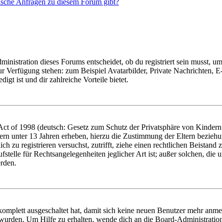
tische Anfragen zu diesem Forum gibt?
istration dieses Forums entscheidet, ob du registriert sein musst, um Be
zur Verfügung stehen: zum Beispiel Avatarbilder, Private Nachrichten, 
igt ist und dir zahlreiche Vorteile bietet.
t of 1998 (deutsch: Gesetz zum Schutz der Privatsphäre von Kindern i
ern unter 13 Jahren erheben, hierzu die Zustimmung der Eltern bezieh
dich zu registrieren versuchst, zutrifft, ziehe einen rechtlichen Beista
stelle für Rechtsangelegenheiten jeglicher Art ist; außer solchen, die
erden.
 komplett ausgeschaltet hat, damit sich keine neuen Benutzer mehr anm
 wurden. Um Hilfe zu erhalten, wende dich an die Board-Administratio