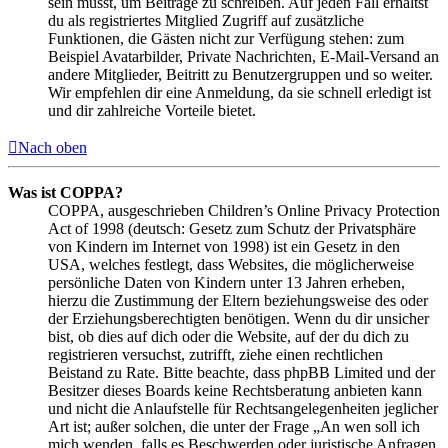
sein musst, um Beiträge zu schreiben. Auf jeden Fall erhältst
du als registriertes Mitglied Zugriff auf zusätzliche
Funktionen, die Gästen nicht zur Verfügung stehen: zum
Beispiel Avatarbilder, Private Nachrichten, E-Mail-Versand an
andere Mitglieder, Beitritt zu Benutzergruppen und so weiter.
Wir empfehlen dir eine Anmeldung, da sie schnell erledigt ist
und dir zahlreiche Vorteile bietet.
Nach oben
Was ist COPPA?
COPPA, ausgeschrieben Children’s Online Privacy Protection
Act of 1998 (deutsch: Gesetz zum Schutz der Privatsphäre
von Kindern im Internet von 1998) ist ein Gesetz in den
USA, welches festlegt, dass Websites, die möglicherweise
persönliche Daten von Kindern unter 13 Jahren erheben,
hierzu die Zustimmung der Eltern beziehungsweise des oder
der Erziehungsberechtigten benötigen. Wenn du dir unsicher
bist, ob dies auf dich oder die Website, auf der du dich zu
registrieren versuchst, zutrifft, ziehe einen rechtlichen
Beistand zu Rate. Bitte beachte, dass phpBB Limited und der
Besitzer dieses Boards keine Rechtsberatung anbieten kann
und nicht die Anlaufstelle für Rechtsangelegenheiten jeglicher
Art ist; außer solchen, die unter der Frage „An wen soll ich
mich wenden, falls es Beschwerden oder juristische Anfragen